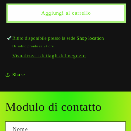
Aggiungi al carrello
Ritiro disponibile presso la sede
Shop location
Di solito pronto in 24 ore
Visualizza i dettagli del negozio
Share
Modulo di contatto
Nome