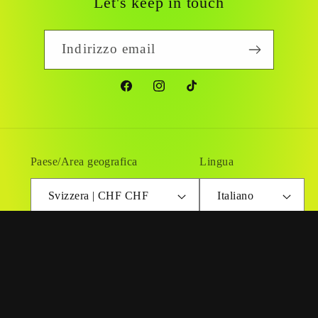
Let's keep in touch
Indirizzo email
Facebook
Instagram
TikTok
Paese/Area geografica
Lingua
Svizzera | CHF CHF
Italiano
Metodi
di
pagamento
© 2026,
VespalienGarage Store
Powered by Shopify
Informativa sulla privacy
Termini e condizioni del servizio