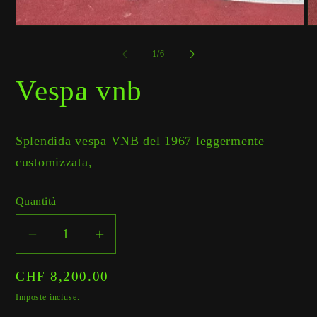
su
1
/
6
Vespa vnb
Splendida vespa VNB del 1967 leggermente
customizzata,
Quantità
Diminuisci
Aumenta
quantità
quantità
Prezzo
CHF 8,200.00
per
per
di
Vespa
Vespa
Imposte incluse.
vnb
vnb
listino